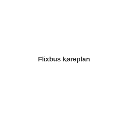
Flixbus køreplan
Gå til Køreplan