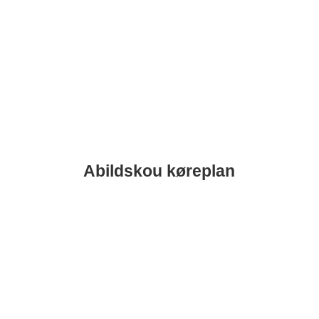
Abildskou køreplan
Gå til Køreplan